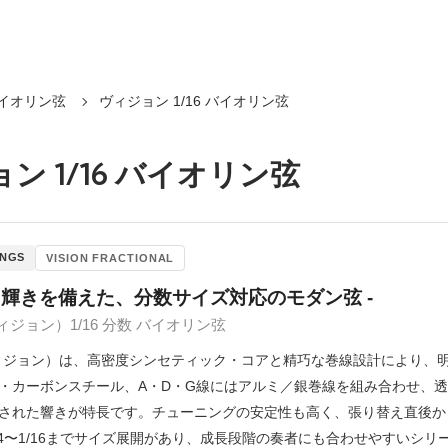
イオリン弦
ヴィジョン 1/16 バイオリン弦
ン 1/16 バイオリン弦
INGS
VISION FRACTIONAL
と輝きを備えた、分数サイズ対応のモダン弦 -
ヴィジョン）1/16 分数 バイオリン弦
（ヴィジョン）は、高密度シンセティック・コアと精巧な巻線設計により
・カーボンスチール、A・D・G線にはアルミ／銀巻線を組み合わせ、
された響きが特長です。チューニングの安定性も高く、張り替え直後か
/4〜1/16までサイズ展開があり、成長段階の奏者にも合わせやすいシリ