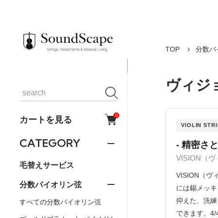
TOP
分数バ
ヴィジョ
0
カートを見る
VIOLIN STR
CATEGORY
- 精密さ
VISION（
毛替えサービス
VISION
分数バイオリン弦
には錫メッキ
抑えた、洗練
すべての分数バイオリン弦
できます。4