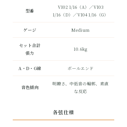
VI02 1/16（A）／VI03
型番
1/16（D）／VI04 1/16（G）
ゲージ
Medium
セット合計
10.6kg
張力
A・D・G線
ボールエンド
明瞭さ、中低音の輪郭、素直
音色傾向
な反応
各弦仕様