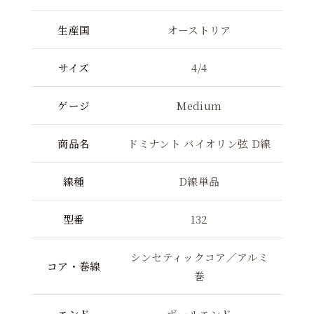
生産国
オーストリア
サイズ
4/4
ゲージ
Medium
商品名
ドミナント バイオリン弦 D線
線種
D線単品
型番
132
シンセティックコア／アルミ
コア・巻線
巻
エンド
ボールエンド