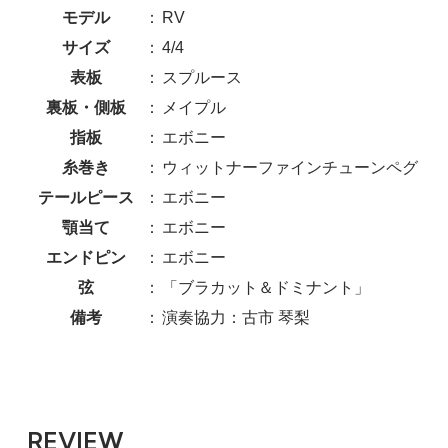
モデル
：
RV
サイズ
：
4/4
表板
：
スプルース
裏板・側板
：
メイプル
指板
：
エボニー
糸巻き
：
ウィットナーファインチューンペグ
テールピース
：
エボニー
顎当て
：
エボニー
エンドピン
：
エボニー
弦
：
「ブラカット＆ドミナント」
備考
：
演奏協力：古市 琴梨
REVIEW