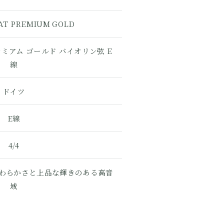
AT PREMIUM GOLD
ミアム ゴールド バイオリン弦 E
線
ドイツ
E線
4/4
わらかさと上品な輝きのある高音
域