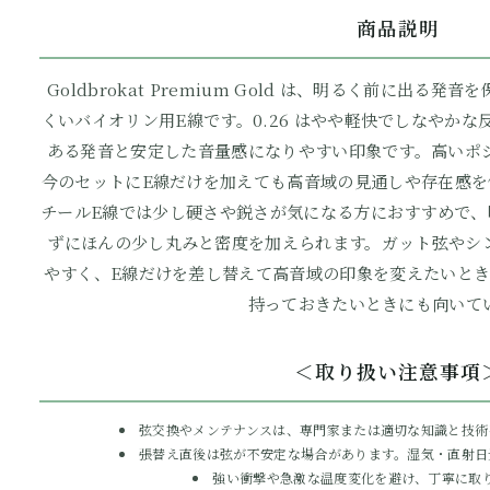
商品説明
Goldbrokat Premium Gold は、明るく前に出
くいバイオリン用E線です。0.26 はやや軽快でしなやかな反
ある発音と安定した音量感になりやすい印象です。高いポ
今のセットにE線だけを加えても高音域の見通しや存在感を
チールE線では少し硬さや鋭さが気になる方におすすめで、
ずにほんの少し丸みと密度を加えられます。ガット弦やシ
やすく、E線だけを差し替えて高音域の印象を変えたいとき
持っておきたいときにも向いて
＜取り扱い注意事項
弦交換やメンテナンスは、専門家または適切な知識と技術
張替え直後は弦が不安定な場合があります。湿気・直射日
強い衝撃や急激な温度変化を避け、丁寧に取