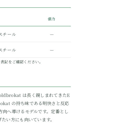
張力
スチール
—
スチール
—
の表記をご確認ください。
dbrokat は長く親しまれてきたE
brokat の持ち味である明快さと反応
方向へ導けるモデルです。定番とし
げたい方にも向いています。