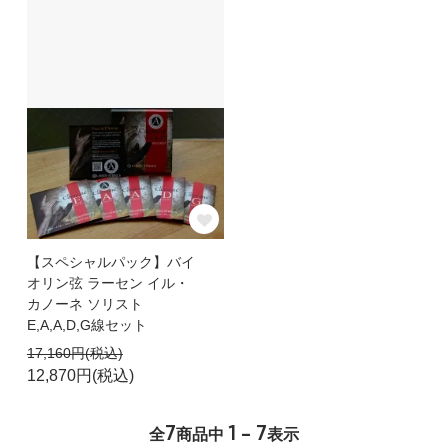
【スペシャルパック】バイ
オリン弦 ラーセン イル・
カノーネ ソリスト
E,A,A,D,G線セット
17,160円(税込)
12,870円(税込)
7
1 - 7
全
商品中
表示