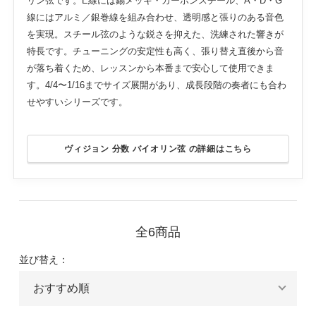
リン弦です。E線には錫メッキ・カーボンスチール、A・D・G
線にはアルミ／銀巻線を組み合わせ、透明感と張りのある音色
を実現。スチール弦のような鋭さを抑えた、洗練された響きが
特長です。チューニングの安定性も高く、張り替え直後から音
が落ち着くため、レッスンから本番まで安心して使用できま
す。4/4〜1/16までサイズ展開があり、成長段階の奏者にも合わ
せやすいシリーズです。
ヴィジョン 分数 バイオリン弦 の詳細はこちら
全6商品
並び替え：