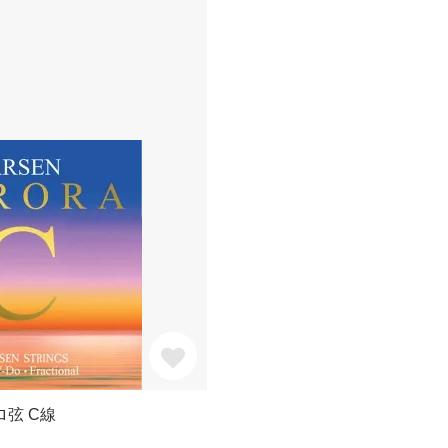
ロ弦 C線