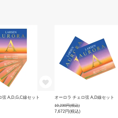
弦 A,D,G,C線セット
オーロラ チェロ弦 A,D線セット
10,230円(税込)
7,672円(税込)