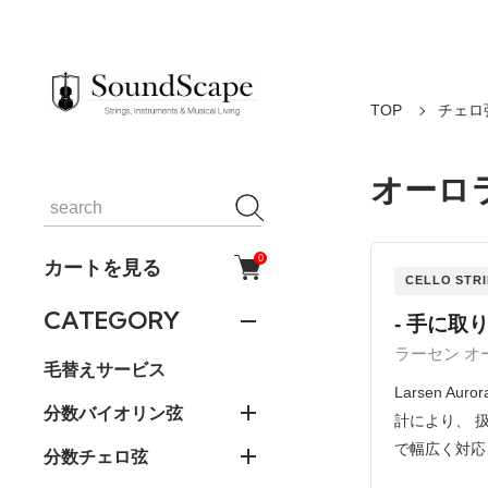
TOP
チェロ
オーロ
0
カートを見る
CELLO STR
CATEGORY
- 手に取
ラーセン オ
毛替えサービス
Larsen
分数バイオリン弦
計により、 
で幅広く対応
分数チェロ弦