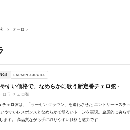
弦
オーロラ
ラ
INGS
LARSEN AURORA
りやすい価格で、なめらかに歌う新定番チェロ弦 -
ーロラ チェロ弦
 Aurora チェロ弦は、「ラーセン クラウン」を進化させた エントリー
扱いやすいレスポンスとなめらかで明るいトーンを実現。金属的に尖らず
します。 高品質ながら手に取りやすい価格も魅力です。