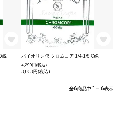
 D線
バイオリン弦 クロムコア 1/4-1/8 G線
4,290円(税込)
3,003円(税込)
6
1 - 6
全
商品中
表示