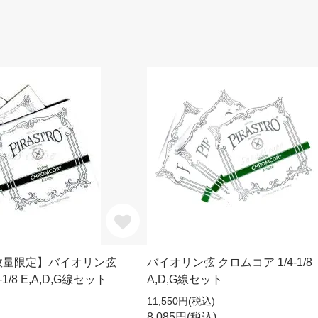
｜数量限定】バイオリン弦
バイオリン弦 クロムコア 1/4-1/8
1/8 E,A,D,G線セット
A,D,G線セット
11,550円(税込)
8,085円(税込)