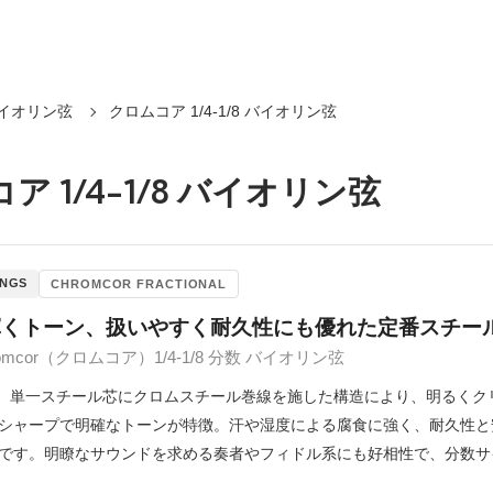
イオリン弦
クロムコア 1/4-1/8 バイオリン弦
ア 1/4-1/8 バイオリン弦
INGS
CHROMCOR FRACTIONAL
で輝くトーン、扱いやすく耐久性にも優れた定番スチール
 Chromcor（クロムコア）1/4-1/8 分数 バイオリン弦
or は、単一スチール芯にクロムスチール巻線を施した構造により、明る
シャープで明確なトーンが特徴。汗や湿度による腐食に強く、耐久性と
です。明瞭なサウンドを求める奏者やフィドル系にも好相性で、分数サ