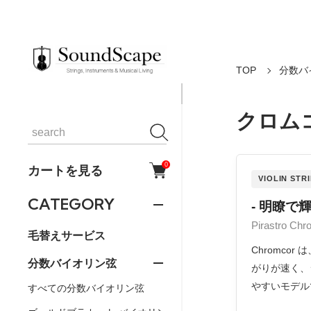
TOP
分数バ
クロムコ
0
カートを見る
VIOLIN STR
CATEGORY
- 明瞭
Pirastro
毛替えサービス
Chromc
分数バイオリン弦
がりが速く、
やすいモデル
すべての分数バイオリン弦