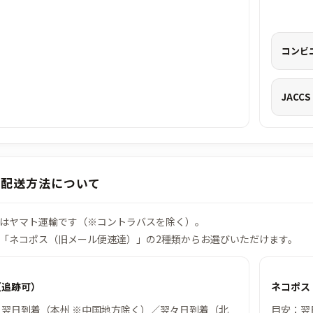
コンビ
JACC
・配送方法について
はヤマト運輸です（※コントラバスを除く）。
「ネコポス（旧メール便速達）」の2種類からお選びいただけます。
（追跡可）
ネコポス
：翌日到着（本州 ※中国地方除く）／翌々日到着（北
目安：翌