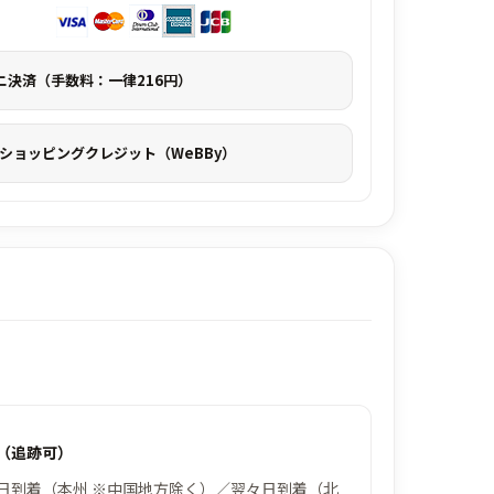
ニ決済（手数料：一律216円）
S ショッピングクレジット（WeBBy）
（追跡可）
日到着（本州 ※中国地方除く）／翌々日到着（北