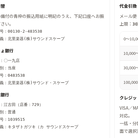
振替
代金引換
局備付の青枠の振込用紙に明記のうえ、下記口座へお振
メール便
ださい。
上限：
3
：00130-2-483538
0～10,
義：北里楽器(株)サウンドスケープ
ちょ銀行
10,00
：〇一九店
30,00
別：当座
号：0483538
100,0
義：北里楽器(株)サウンド・スケープ
ほ銀行
クレジッ
：江古田（店番：729）
VISA／
別：普通
対応。
号：1039515
一括・分
義：キタザトガツキ（カ サウンドスケープ
面で選択