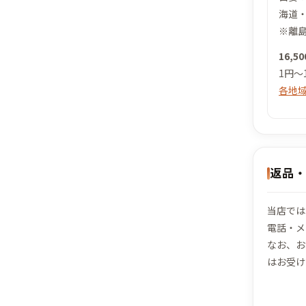
海道
※離島
16,
1円～
各地
返品
当店では
電話・メ
なお、お
はお受け