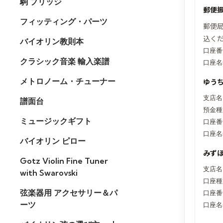
駒 ブリッジ
郵便
フィッティング・パーツ
郵便
込く
バイオリン教則本
口座番号
クラシック音楽 輸入楽譜
口座名
メトロノーム・チューナー
ゆう
支店名
譜面台
預金種
ミュージックギフト
口座番
口座名
バイオリン ピロー
みず
Gotz Violin Fine Tuner
支店名
with Swarovski
口座種
弦楽器用 アクセサリー＆パ
口座番
ーツ
口座名