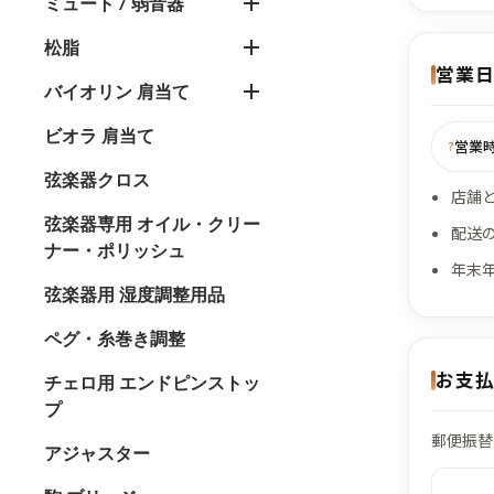
ミュート / 弱音器
松脂
営業
バイオリン 肩当て
ビオラ 肩当て
営業時間
?
弦楽器クロス
店舗
弦楽器専用 オイル・クリー
配送
ナー・ポリッシュ
年末
弦楽器用 湿度調整用品
ペグ・糸巻き調整
お支
チェロ用 エンドピンストッ
プ
郵便振替
アジャスター