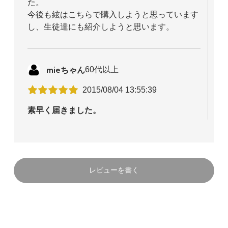
た。
13 3/4
今後も絃はこちらで購入しようと思っています
袋入り
し、生徒達にも紹介しようと思います。
4,466円(税込)
13 3/4
mieちゃん
60代以上
ストレート弦
4,466円(税込)
2015/08/04 13:55:39
素早く届きました。
バイオリン講師です。高いと思いつつ、オリー
ブを使い続けています。演奏家ではないので、
大きなホールで弾くわけではないので、柔らか
い優しい音が気に入っています。
レビューを書く
始めてこのサイトで購入しました。値段が安
く、素早く手に入り感激です。