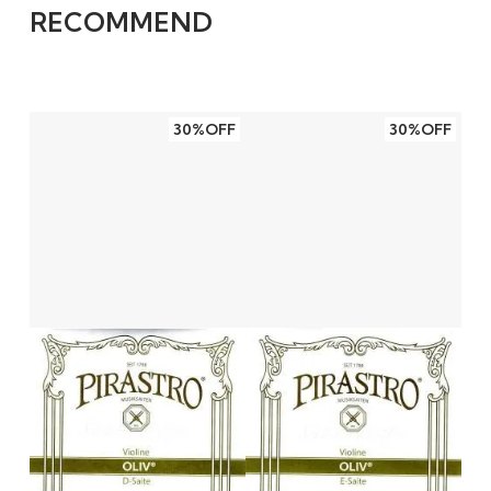
ワイ ケイ
50代
RECOMMEND
2013/10/28 07:26:17
初めての使用です。あこがれていた弦なので
気に入って弾いています。
30%OFF
30%OFF
音色 響きも最高です。またお願いします。
james
30代
2013/03/06 21:03:58
最初はざらざらした感じ
最初はドミナントと同じようにざらざらした感
じですが3，4日ほどで落ち着いてきます。
安定してしまえばコンスタントにいい音が持続
します。それまでは、オリーブなのに、なんじ
ゃこりゃ・・・って失望感があります。ちょっ