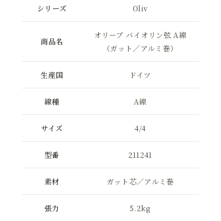
シリーズ
Oliv
オリーブ バイオリン弦 A線
商品名
（ガット／アルミ巻）
生産国
ドイツ
線種
A線
サイズ
4/4
型番
211241
素材
ガット芯／アルミ巻
張力
5.2kg