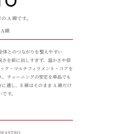
TO
 A 線です。
 A線
器全体とのつながりを整えやすい
め、鋭さを前に出しすぎず、温かさや倍
ック・マルチフィラメント・コアを
ス、チューニングの安定を単品でも
適し、E 線はそのまま A 線だけ
いです。
IRASTRO