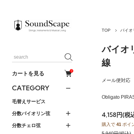
TOP
バイオ
バイオ
線
0
カートを見る
メール便対応
CATEGORY
Obligato PIR
毛替えサービス
分数バイオリン弦
4,158円(税
購入で
41
ポイ
分数チェロ弦
5,940円(税込)