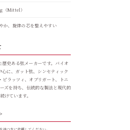
kg（Mittel）
やか、旋律の芯を整えやすい
て
った歴史ある弦メーカーです。バイオ
中心に、ガット弦、シンセティック
・ピラッツィ、オブリガート、トニ
ーズを持ち、伝統的な製法と現代的
を続けています。
＞
を持つ方に依頼してください。