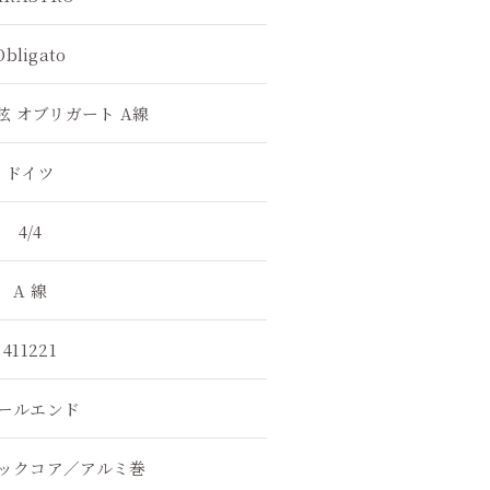
Obligato
弦 オブリガート A線
ドイツ
4/4
A 線
411221
ールエンド
ックコア／アルミ巻