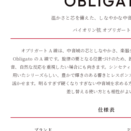
OBLIGA
温かさと芯を備えた、しなやかな中音の
バイオリン弦 オブリガート
オブリガート A 線は、中音域の芯としなやかさ、楽
Obligato の A 線です。旋律の要となる位置づけのた
音、自然な反応を重視したい場合にも向きます。シンセティ
用いたシリーズらしい、豊かで輝きのある響きとレスポン
活かせます。明るすぎず硬くなりすぎない中音域を求める方に
差し替える使い方とも相性がよ
仕様表
ブランド
P