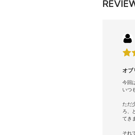
REVIE
オブ
今回
いつ
ただ
ろ、
てき
それ