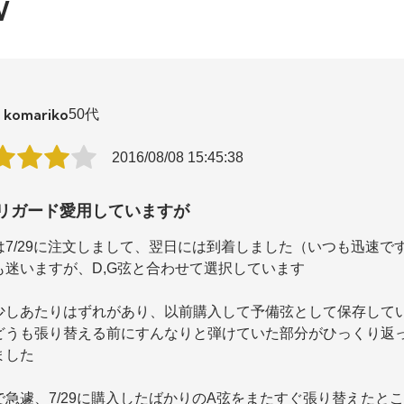
W
komariko
50代
2016/08/08 15:45:38
リガード愛用していますが
は7/29に注文しまして、翌日には到着しました（いつも迅速で
も迷いますが、D,G弦と合わせて選択しています
少しあたりはずれがあり、以前購入して予備弦として保存して
どうも張り替える前にすんなりと弾けていた部分がひっくり返
ました
で急遽、7/29に購入したばかりのA弦をまたすぐ張り替えたと