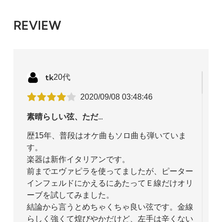
REVIEW
tk
20代
2020/09/08 03:48:46
素晴らしい弦、ただ…
ループ
歴15年、普段はオケ曲もソロ曲も弾いていま
2,849円(税込)
す。
楽器は新作イタリアンです。
ボール
前までエヴァピラを使ってましたが、ピーター
2,849円(税込)
インフェルドにかえるにあたってＥ線だけオリ
ーブを試してみました。
結論から言うとめちゃくちゃ良い弦です。金線
らしく強くて煌びやかだけど、左手は辛くない