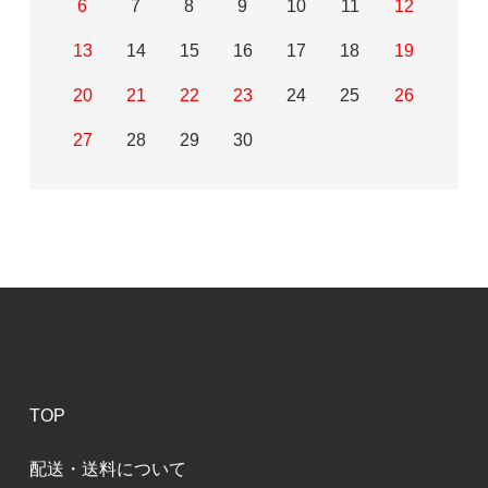
6
7
8
9
10
11
12
usa
13
14
15
16
17
18
19
2016/09/04 14:46:27
20
21
22
23
24
25
26
最高ですね
27
28
29
30
E線に関してはゴールドブラカットとかピラス
トロのゴールドがよく使用されていますが、私
はオリーブが最高だと思います。お値段は張り
ますが、価値あるのでおすすめです。とても明
るい美しい音色を出してくれます。
半夏生
60代以上
2016/03/19 18:25:38
TOP
オリーブE線
配送・送料について