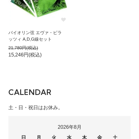
かや
20代
バイオリン弦 エヴァ・ピラ
2018/02/07 01:41:32
ッツィ A,D,G線セット
21,780円(税込)
とてもよい
15,246円(税込)
今までオブリガートやエヴァ、NO.1など様々
なＥ線を試してきましたが、ようやく会うもの
に出会えました
裏返りはしますが、音質はピカイチ
CALENDAR
土・日・祝日はお休み。
鴨くん
50代
2017/11/22 02:22:45
2026年8月
いつもの
日
月
火
水
木
金
土