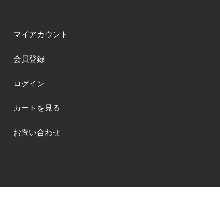
Ｅ線には、オリーブ金メッキかピラストロのゴ
ールドを張っています。オリーブは輝かしさの
マイアカウント
中に上品さがあり最高のＥ線だと思います。プ
レーンスチールのＥ線は錆びやすく短寿命です
会員登録
が、金メッキなので寿命もながく、コストパフ
ォーマンスの面からも優れていると思います。
ログイン
カートを見る
nako
40代
お問い合わせ
2015/04/06 10:55:31
気に入っています
自分のバイオリンの音色が若めで、特にE線は
キンキンするのが悩みでしたが、この弦は明る
い音色ながら金属的な音をカバーしてくれま
す。