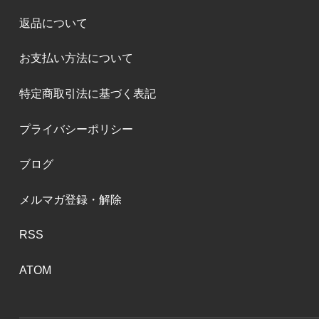
注文をして翌日に届きました。さっそく弦を張
り替えてみたところ、E線がきれいな音色で鳴
返品について
ってくれます。ゴールドブラカットだとなんだ
かつまらない音になってしまい、E線を探して
お支払い方法について
いましたが、さすがオリーブと思いました。
特定商取引法に基づく表記
mioka
プライバシーポリシー
2015/07/01 01:40:26
ブログ
迅速に対応していただき、ありがとうございま
メルマガ登録・解除
す。梱包も丁寧にされていました。
RSS
1741
ATOM
2015/05/27 09:40:30
輝かしく上品