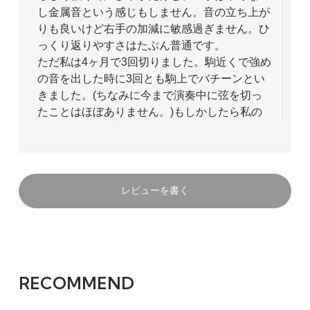
し金属音という感じもしません。音の立ち上が
りも良いけど右手の加減に敏感過ぎません。ひ
っくり返りやすさはたぶん普通です。
ただ私は4ヶ月で3回切りました。駒近くで強め
の音を出した時に3回とも駒上でバチーンとい
きました。(ちなみに今まで演奏中に弦を切っ
たことはほぼありません。)もしかしたら私の
弾き方が悪かったのか、質の悪い弦に当たって
しまったのかもしれませんが、楽器屋さん曰く
やはり切れやすい弦とのことです。
流石にこのペースで切り続けると金銭的に負担
レビューを書く
が大きいですし、オケの本番を考えると怖すぎ
るので、大人しくGBにかえました。
ちなみに切れなかったら音色はかなり長持ちす
るそうです。切れやすさに目を瞑れば上級者だ
けでなく、右手の操作、感覚がまだ安定してい
ない初心者にもおすすめできる弦です。一度試
RECOMMEND
してみる価値は十分にあります。