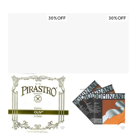
30%OFF
30%OFF
リカルド
10代以下
2020/03/20 12:53:27
まろやか～！
GDAはドミナント、Eはオリーブの組合せで使
っています。
上品な美しさで音量もあり、全弦がまろやかに
響き、バランスも良いです。
Eだけでも、さすがはオリーブ！本当に素晴ら
しい弦だと思います。
鴨くん
50代
2020/01/10 23:30:38