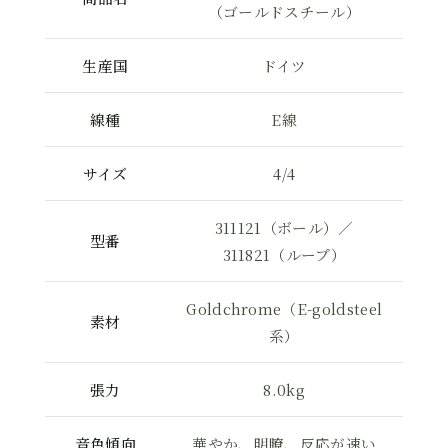
（ゴールドスチール）
生産国
ドイツ
線種
E線
サイズ
4/4
311121（ボール）／
型番
311821（ループ）
Goldchrome（E-goldsteel
素材
系）
張力
8.0kg
音色傾向
華やか、明瞭、反応が速い