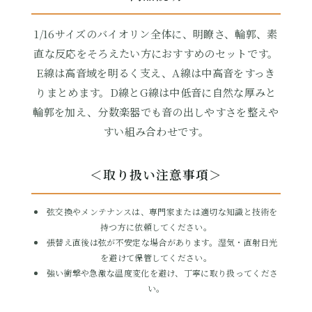
1/16サイズのバイオリン全体に、明瞭さ、輪郭、素
直な反応をそろえたい方におすすめのセットです。
E線は高音域を明るく支え、A線は中高音をすっき
りまとめます。D線とG線は中低音に自然な厚みと
輪郭を加え、分数楽器でも音の出しやすさを整えや
すい組み合わせです。
ボール
＜取り扱い注意事項＞
8,162円(税込)
弦交換やメンテナンスは、専門家または適切な知識と技術を
持つ方に依頼してください。
張替え直後は弦が不安定な場合があります。湿気・直射日光
を避けて保管してください。
強い衝撃や急激な温度変化を避け、丁寧に取り扱ってくださ
い。