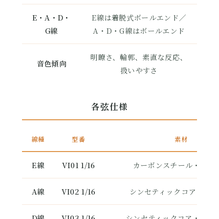
E・A・D・
E線は着脱式ボールエンド／
G線
A・D・G線はボールエンド
明瞭さ、輪郭、素直な反応、
音色傾向
扱いやすさ
各弦仕様
線種
型番
素材
E線
VI01 1/16
カーボンスチール・アル
A線
VI02 1/16
シンセティックコア・アル
D線
VI03 1/16
シンセティックコア・シル