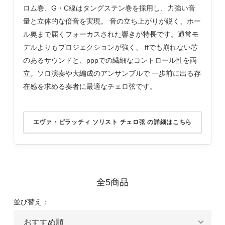
ロム巻、G・C線はタングステン巻を採用し、力強い音
量と立体的な倍音を実現。 音の立ち上がりが鋭く、ホー
ル奥まで届くフォーカスされた響きが特長です。通常モ
デルよりもプロジェクションが強く、 ffでも崩れない芯
のあるサウンドと、pppでの繊細なコントロール性を両
立。ソロ演奏や大編成のアンサンブルで 一歩前に出る存
在感を求める奏者に最適なチェロ弦です。
エヴァ・ピラッチィ ソリスト チェロ弦 の詳細はこちら
全5商品
並び替え：