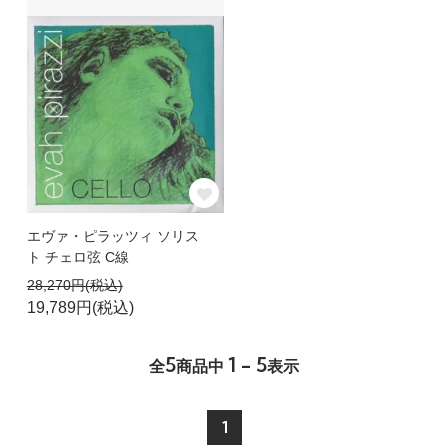
エヴァ・ピラッツィ ソリス
ト チェロ弦 C線
28,270円(税込)
19,789円(税込)
5
1 - 5
全
商品中
表示
1