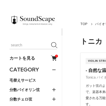
TOP
バイオ
トニカ
0
カートを見る
VIOLIN STR
CATEGORY
- 自然な
Tonica バ
毛替えサービス
ガット弦のよ
分数バイオリン弦
で、楽器本来
愛される万能
分数チェロ弦
す。