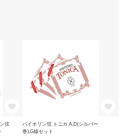
リン弦
バイオリン弦 トニカ A,D(シルバー
ト
巻),G線セット