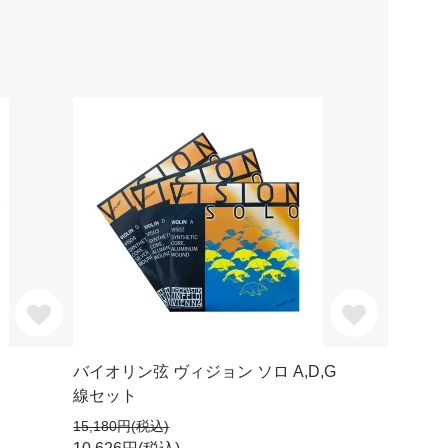
バイオリン弦 ヴィジョン ソロ A,D,G
線セット
15,180円(税込)