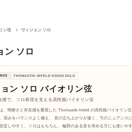
リン弦
ヴィジョン ソロ
ョン ソロ
INGS
THOMASTIK-INFELD VISION SOLO
ョン ソロ バイオリン弦
在感で、ソロ表現を支える高性能バイオリン弦
olo は、明瞭さと存在感を重視した Thomastik-Infeld の高性能バイオリ
、深みをバランスよく備え、 音の立ち上がりが速く、弓のニュアンス
安定しやすく、ソロはもちろん、 輪郭のある音を求める方にも使いや