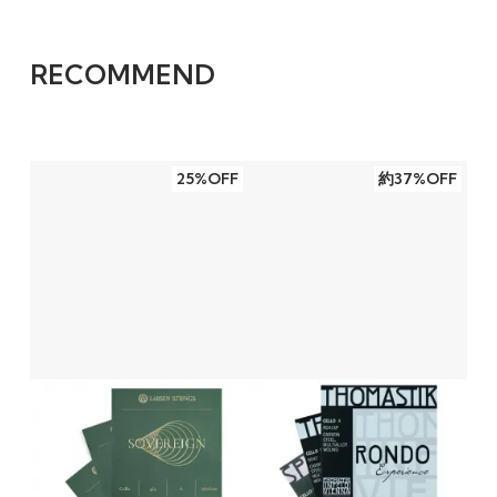
ワインレッド
シャンパンゴールド
ブラック
グリーン
ブルー
おすすめ新カラー入荷：GEWA Pure / Pure FUN チ
RECOMMEND
ェロケース
Pure FUN B/R
Pure FUN G/G
Pure シルバー
Pure ゴールド
限定数｜新カラー入荷：GEWA Pure / Pure FUN バ
25%OFF
約37%OFF
イオリンケース
FUN G/G オブロング
FUN B/R オブロング
FUN G/G シェイプ
FUN B/R シェイプ
Pure ゴールド オブロング
Pure シルバー オブロング
Pure ゴールド シェイプ
Pure シルバー シェイプ
新商品追加：LARSEN SOVEREIGN チェロ弦セット
ADGC線セット
アマチュアオーケストラ 栃木県｜相互リンクのご案
内
足利市民交響楽団