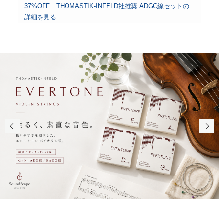
37%OFF｜THOMASTIK-INFELD社推奨 ADGC線セットの
詳細を見る
新商品入荷：トマスティック-インフェルド エバート
ーン バイオリン弦
E・A・D・G線単品／ADG・EADG線セットを見る
2026年8月1日（土）以降の出荷分より｜Optima
Goldbrokat弦 価格改定のお知らせ
対象商品・新価格の詳細を見る
新商品追加：ビバムジカ・ダイアモンド TWIST /
No.1 バイオリン肩当て
TWIST Light
TWIST Dark
No.1 Light
No.1 Dark
新商品追加：Old Master Merlot / Chardonnay 松脂
Merlot
Chardonnay
新商品追加：ポリカマック PCV-2 バイオリンケース