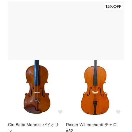
15%OFF
Gio Batta Morassi バイオリ
Rainer W.Leonhardt チェロ
ン
#32