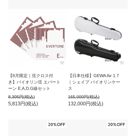
モダン オールド バイオリン｜入荷のご案内
Ernesto Pevere 1945
G.A.CHANOT 1909
Carpi Oreste 1948
No Label 1/2
Cremona Luby 3/4
WEST GERMANY 3/4
価格改定のお知らせ
詳細を見る
音大生の学習・コンクール・演奏活動に役立つ洋書を
ご案内
輸入楽譜一覧
【8月限定｜弦クロス付
【日本仕様】GEWA Air 1.7
新商品入荷：演奏フォームを整える新発想の顎当て
き】バイオリン弦 エバート
｜シェイプ バイオリンケー
「KorfkerSpring」
ーン E,A,D,G線セット
ス
KorfkerSpring
8,305円(税込)
165,000円(税込)
5,813円(税込)
132,000円(税込)
新商品入荷：Thomastik-Infeld から高級ラインの松
脂
Thomastik-Infeld Rosin
20%OFF
20%OFF