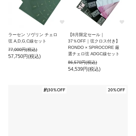
新商品追加：Old Master GOLD I LIGHT / GOLD II
DARK 松脂
GOLD I LIGHT
GOLD II DARK
2026年4月13日（月）より 価格改定のお知らせ
ラーセン ソヴリン チェロ
【8月限定セール｜
Warchal
ALPHAYUE
弦 A,D,G,C線セット
37％OFF｜弦クロス付き】
RONDO × SPIROCORE 厳
77,000円(税込)
新商品追加：YOSHIHARA KEISUKE / Nikolas バイ
選チェロ弦 ADGC線セット
57,750円(税込)
オリン
86,570円(税込)
YOSHIHARA KEISUKE 2026
Nikolas 4/4
54,539円(税込)
新商品追加：The 4 Players Tokyo『Voces
Intimae《親愛なる声》』CD
約30%OFF
20%OFF
商品ページを見る
オールド バイオリン弓、ビオラ弓｜入荷のご案内
Morizot pere ビオラ弓
Sandrine Raffin
Nicolas Maline
C.N. Bazin
Laberte Tourte Model