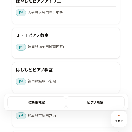
はやしだピアノアトリエ
大分県大分市高江中央
Ｊ・Ｔピアノ教室
福岡県福岡市城南区茶山
はしもとピアノ教室
福岡県飯塚市忠隈
弦楽器教室
ピアノ教室
宮川ピアノ教室
熊本県荒尾市宮内
↑
TOP