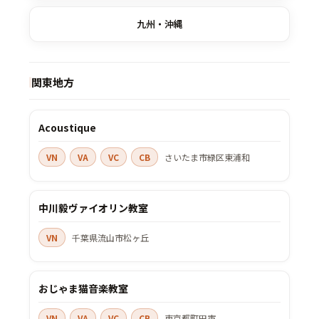
九州・沖縄
関東地方
Acoustique
VN
VA
VC
CB
さいたま市緑区東浦和
中川毅ヴァイオリン教室
VN
千葉県流山市松ヶ丘
おじゃま猫音楽教室
VN
VA
VC
CB
東京都町田市