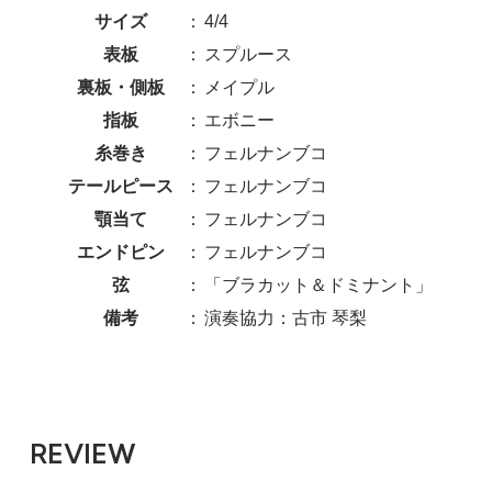
サイズ
：
4/4
表板
：
スプルース
裏板・側板
：
メイプル
指板
：
エボニー
糸巻き
：
フェルナンブコ
テールピース
：
フェルナンブコ
顎当て
：
フェルナンブコ
エンドピン
：
フェルナンブコ
弦
：
「ブラカット＆ドミナント」
備考
：
演奏協力：古市 琴梨
REVIEW