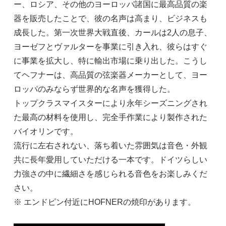
ー、ロシア、その他のヨーロッパ諸国に最高品質の楽
器を販売したことで、彼の名声は高まり、ビジネスも
成長した。第一次世界大戦直後、カールは2人の息子、
ヨーゼフとヴァルターを事業に引き入れ、彼らはすぐ
に事業を拡大し、特に輸出市場に乗り出した。こうし
てヘフナーは、高品質の弦楽器メーカーとして、ヨー
ロッパのみならず世界的な名声を獲得した。
トップクラスマイスターにより永年シーズニングされ
た最高の材料を使用し、完全手作業により製作された
バイオリンです。
流行に左右されない、落ち着いた雰囲気は音色・外観
共に長年愛用していただける一本です。ドイツらしい
力強さの中に繊細さを感じられる音色をお楽しみくだ
さい。
※ エンドピン付近にHOFNERの焼印があります。