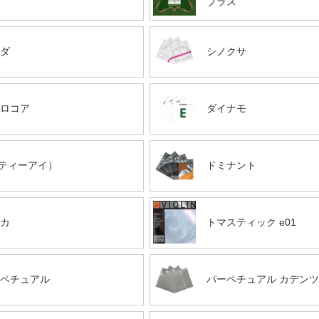
ブラス
ダ
シノクサ
ロコア
ダイナモ
（ティーアイ）
ドミナント
カ
トマスティック e01
ペチュアル
パーペチュアル カデン