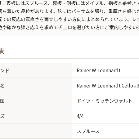
す。表板にはスプルース、裏板・側板にはメイプル、指板と糸巻き
落ち着いた品位があります。弦にはバーサムを張り、重厚さを感じ
元での反応の素直さを両立しやすい方向にまとめられています。レ
色や確かな弾き応えを求めてチェロを選びたい方にご案内しやすい
表
ランド
Rainer W. Leonhardt
品名
Rainer W. Leonhardt Cello #
産国
ドイツ・ミッテンヴァルト
イズ
4/4
板
スプルース