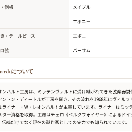
板・側板
メイプル
板
エボニー
巻き・テールピース
エボニー
ェロ弦
バーサム
nhardtについて
オンハルト工房は、ミッテンヴァルトに受け継がれてきた弦楽器製作
アントン・ディートルが工房を開き、その流れを1968年にヴィルフ
はライナー・W・レオンハルトが主宰しています。ライナーはミッ
スター資格を取得。工房はチェロ《ベルクフォイヤー》によるドイ
、伝統だけでなく現在の製作家としての実力でも知られています。