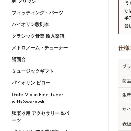
駒 ブリッジ
で
も
フィッティング・パーツ
手
バイオリン教則本
音
クラシック音楽 輸入楽譜
メトロノーム・チューナー
仕様
譜面台
ブ
ミュージックギフト
商
バイオリン ピロー
生
Gotz Violin Fine Tuner
with Swarovski
サ
弦楽器用 アクセサリー＆パ
ーツ
表