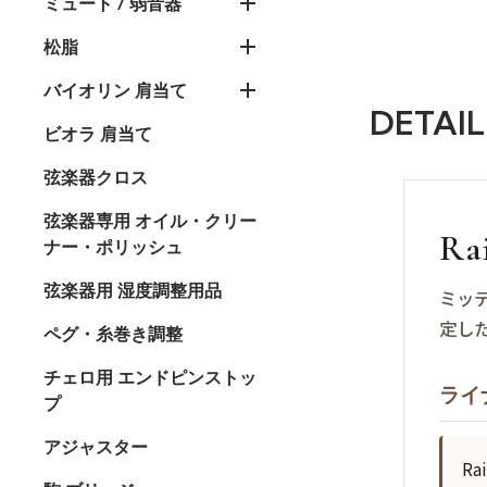
ミュート / 弱音器
松脂
バイオリン 肩当て
DETAIL
ビオラ 肩当て
弦楽器クロス
弦楽器専用 オイル・クリー
Ra
ナー・ポリッシュ
弦楽器用 湿度調整用品
ミッ
定し
ペグ・糸巻き調整
チェロ用 エンドピンストッ
ライナ
プ
アジャスター
Ra