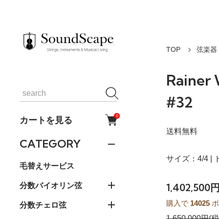
TOP
弦楽器 
Rainer
#32
0
カートを見る
送料無料
CATEGORY
サイズ：4/4 |
毛替えサービス
分数バイオリン弦
1,402,500
購入で
14025
ポ
分数チェロ弦
1,650,000円(