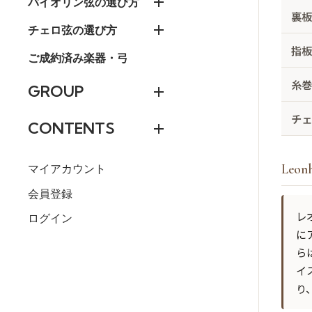
バイオリン弦の選び方
裏
チェロ弦の選び方
指
ご成約済み楽器・弓
糸
GROUP
チ
CONTENTS
Leo
マイアカウント
会員登録
レ
ログイン
に
ら
イ
り