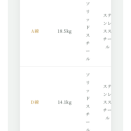
ソ
リ
ステ
ッ
ンレ
ド
A線
18.5kg
スス
ス
チー
チ
ル
ー
ル
ソ
リ
ステ
ッ
ンレ
ド
D線
14.1kg
スス
ス
チー
チ
ル
ー
ル