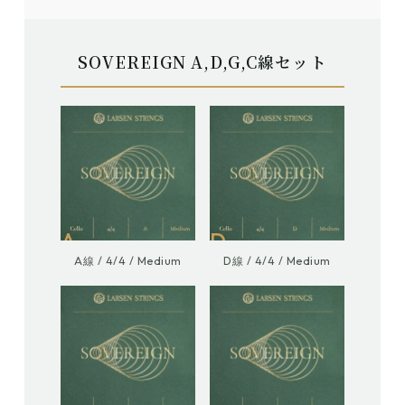
SOVEREIGN A,D,G,C線セット
A
D
A線 / 4/4 / Medium
D線 / 4/4 / Medium