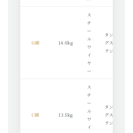
ス
チ
ー
タン
ル
G線
14.0kg
グス
ワ
テン
イ
ヤ
ー
ス
チ
ー
タン
ル
C線
13.5kg
グス
ワ
テン
イ