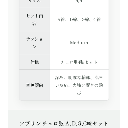
サイズ
4/4
セット内
A線、D線、G線、C線
容
テンショ
Medium
ン
仕様
チェロ用4弦セット
深み、明確な輪郭、素早
音色傾向
い反応、力強い響きの飛
び
ソヴリン チェロ弦 A,D,G,C線セット