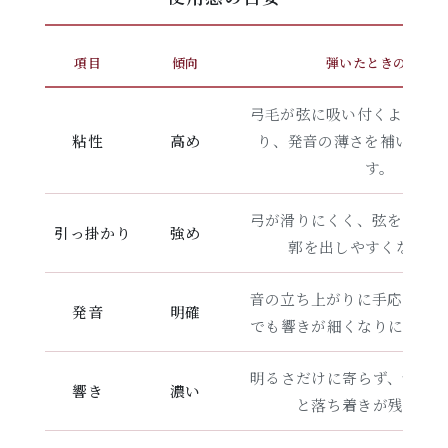
項目
傾向
弾いたときの感触
弓毛が弦に吸い付くような
粘性
高め
り、発音の薄さを補いやす
す。
弓が滑りにくく、弦を捉え
引っ掛かり
強め
郭を出しやすくなりま
音の立ち上がりに手応えが
発音
明確
でも響きが細くなりにくい
明るさだけに寄らず、音の
響き
濃い
と落ち着きが残りま