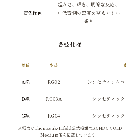
温かさ、輝き、明瞭な反応、
音色傾向
中低音側の密度を整えやすい
響き
各弦仕様
線種
型番
素材
A線
RG02
シンセティックコア／ア
D線
RG03A
シンセティックコア／
G線
RG04
シンセティックコア／
※張力はThomastik-Infeld公式掲載のRONDO GOLD
Medium値を記載しています。