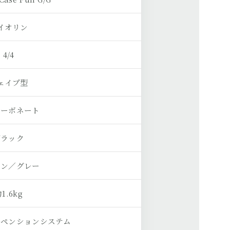
イオリン
4/4
ェイプ型
カーボネート
ブラック
ーン／グレー
1.6kg
スペンションシステム