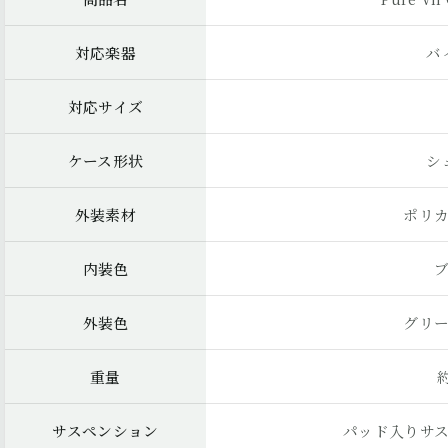
対応楽器
バ
対応サイズ
ケース形状
シ
外装素材
ポリ
内装色
外装色
グリ
重量
約
サスペンション
パッド入りサ