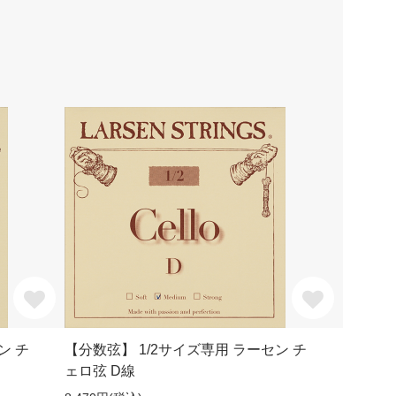
ン チ
【分数弦】 1/2サイズ専用 ラーセン チ
ェロ弦 D線