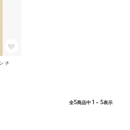
ン チ
5
1 - 5
全
商品中
表示