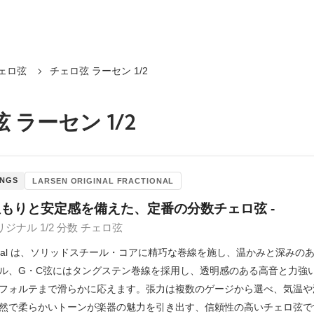
ェロ弦
チェロ弦 ラーセン 1/2
 ラーセン 1/2
INGS
LARSEN ORIGINAL FRACTIONAL
温もりと安定感を備えた、定番の分数チェロ弦 -
ジナル 1/2 分数 チェロ弦
Original は、ソリッドスチール・コアに精巧な巻線を施し、温かみと
ル、G・C弦にはタングステン巻線を採用し、透明感のある高音と力強
フォルテまで滑らかに応えます。張力は複数のゲージから選べ、気温や
然で柔らかいトーンが楽器の魅力を引き出す、信頼性の高いチェロ弦で