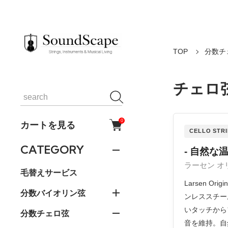
TOP
分数チ
チェロ弦
0
カートを見る
CELLO STR
CATEGORY
- 自然な
ラーセン オリ
毛替えサービス
Larsen 
分数バイオリン弦
ンレススチー
いタッチから
分数チェロ弦
音を維持。自