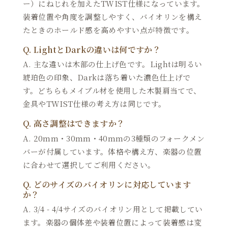
ー）にねじれを加えたTWIST仕様になっています。
装着位置や角度を調整しやすく、バイオリンを構え
たときのホールド感を高めやすい点が特徴です。
Q. LightとDarkの違いは何ですか？
A. 主な違いは木部の仕上げ色です。Lightは明るい
琥珀色の印象、Darkは落ち着いた濃色仕上げで
す。どちらもメイプル材を使用した木製肩当てで、
金具やTWIST仕様の考え方は同じです。
Q. 高さ調整はできますか？
A. 20mm・30mm・40mmの3種類のフォークメン
バーが付属しています。体格や構え方、楽器の位置
に合わせて選択してご利用ください。
Q. どのサイズのバイオリンに対応しています
か？
A. 3/4 - 4/4サイズのバイオリン用として掲載してい
ます。楽器の個体差や装着位置によって装着感は変