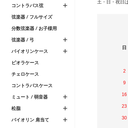
土・日・祝日
コントラバス弦
弦楽器 / フルサイズ
分数弦楽器 / お子様用
弦楽器 / 弓
日
バイオリンケース
ビオラケース
2
チェロケース
9
コントラバスケース
16
ミュート / 弱音器
23
松脂
30
バイオリン 肩当て