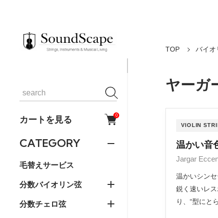
TOP
バイオ
ヤーガ
0
カートを見る
VIOLIN STR
CATEGORY
温かい音
Jargar E
毛替えサービス
温かいシンセ
分数バイオリン弦
鋭く速いレス
り、“型にと
分数チェロ弦