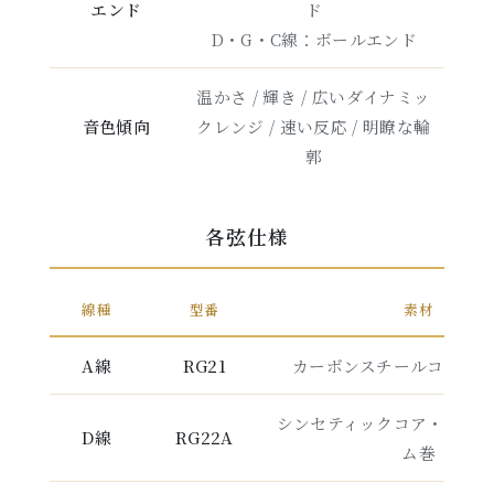
エンド
ド
D・G・C線：ボールエンド
温かさ / 輝き / 広いダイナミッ
音色傾向
クレンジ / 速い反応 / 明瞭な輪
郭
各弦仕様
線種
型番
素材
A線
RG21
カーボンスチールコア・
シンセティックコア・シル
D線
RG22A
ム巻