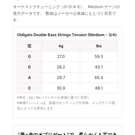
オーケストラチューニング（G-D-A-E）、Medium ゲージの
張力データです。 数値はメーカー公表値にもとづく目安で
す。
Obligato Double Bass Strings Tension (Medium・3/4)
弦
kg
lbs
G
27.0
59.5
D
28.2
62.1
A
29.7
65.4
E
30.9
68.1
※単位：kg / lbs（メーカー公表値に基づく目安）
※体感テンションは、楽器のセッティングや弦高・メンテナンス状
況によっても変化します。
“黒×赤のオブリガート”で、柔らかくも芯のあ