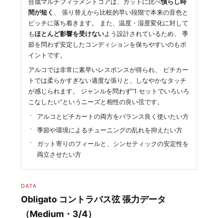
合成マルチフィラメントコアは、ガットに比べ
慣らし時
間が短く
、 張り替えから比較的早い段階で本来の音色と
ピッチに落ち着きます。 また、温度・湿度変化に対して
も
ほとんど影響を受けない
よう設計されているため、 季
節を問わず安定したコンディションを保ちやすいのもポ
イントです。
アルコでは非常に素早いレスポンスが得られ、 ピチカー
トでは柔らかすぎない適度な張りと、しなやかなタッチ
が感じられます。 ジャンルを問わず“1 セットでいろいろ
こなしたい”というニーズと相性の良い弦です。
アルコとピチカートの両方をバランス良く使いたい方
季節や環境によるチューニングの乱れを抑えたい方
ガット寄りのフィールと、シンセティックの安定性を
両立させたい方
DATA
Obligato コントラバス弦 張力データ
（Medium・3/4）