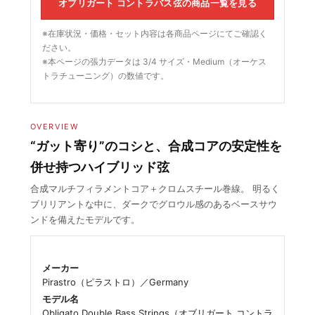
オブリガート コントラバス弦の商品一覧を見る
※在庫状況・価格・セット内容は各商品ページにてご確認く
ださい。
※本ページの張力データは 3/4 サイズ・Medium（オーケス
トラチューニング）の数値です。
OVERVIEW
“ガット寄り”のコシと、合成コアの安定性を
併せ持つハイブリッド弦
合成マルチフィラメントコア＋クロムスチール巻線。 明るく
ブリリアントな中に、ダークでグロウル感のあるベースサウ
ンドを備えたモデルです。
メーカー
Pirastro（ピラストロ）／Germany
モデル名
Obligato Double Bass Strings（オブリガート コントラ