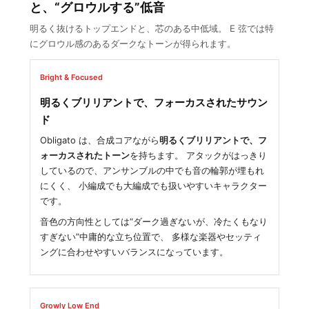
と、“グロウルする”低音
明るく抜けるトップエンドと、芯のある中低域。 E 弦では特
にグロウル感のあるダークなトーンが得られます。
Bright & Focused
明るくブリリアントで、フォーカスされたサウン
ド
Obligato は、合成コアながら
明るくブリリアントで、フ
ォーカスされたトーン
を持ちます。 アタックがはっきり
しているので、アンサンブルの中でも音の輪郭が埋もれ
にくく、 小編成でも大編成でも扱いやすいキャラクター
です。
音色の方向性としては“ダーク過ぎないが、冷たくもなり
すぎない”中庸的な立ち位置で、 多様な楽器やセッティ
ングに合わせやすいバランスになっています。
Growly Low End