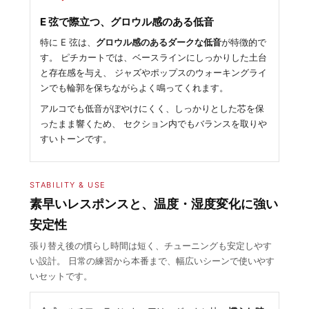
E 弦で際立つ、グロウル感のある低音
特に E 弦は、
グロウル感のあるダークな低音
が特徴的で
す。 ピチカートでは、ベースラインにしっかりした土台
と存在感を与え、 ジャズやポップスのウォーキングライ
ンでも輪郭を保ちながらよく鳴ってくれます。
アルコでも低音がぼやけにくく、しっかりとした芯を保
ったまま響くため、 セクション内でもバランスを取りや
すいトーンです。
STABILITY & USE
素早いレスポンスと、温度・湿度変化に強い
安定性
張り替え後の慣らし時間は短く、チューニングも安定しやす
い設計。 日常の練習から本番まで、幅広いシーンで使いやす
いセットです。