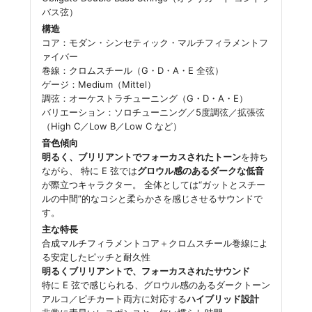
バス弦）
構造
コア：モダン・シンセティック・マルチフィラメントフ
ァイバー
巻線：クロムスチール（G・D・A・E 全弦）
ゲージ：Medium（Mittel）
調弦：オーケストラチューニング（G・D・A・E）
バリエーション：ソロチューニング／5度調弦／拡張弦
（High C／Low B／Low C など）
音色傾向
明るく、ブリリアントでフォーカスされたトーン
を持ち
ながら、 特に E 弦では
グロウル感のあるダークな低音
が際立つキャラクター。 全体としては“ガットとスチー
ルの中間”的なコシと柔らかさを感じさせるサウンドで
す。
主な特長
合成マルチフィラメントコア＋クロムスチール巻線によ
る安定したピッチと耐久性
明るくブリリアントで、フォーカスされたサウンド
特に E 弦で感じられる、グロウル感のあるダークトーン
アルコ／ピチカート両方に対応する
ハイブリッド設計