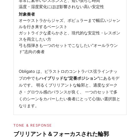
非常に素早いレスポンスと、短い慣らし時間
温度・湿度変化にほぼ影響されない高い安定性
対象奏者
オーケストラからジャズ、ポピュラーまで幅広いジャン
ルを行き来するベーシスト
ガットライクな柔らかさと、現代的な安定性・レスポン
スを両立したい方
弓も指弾きも一つのセットでこなしたい“オールラウン
ド”志向の奏者
Obligato は、ピラストロのコントラバス弦ラインナッ
プの中でも
ハイブリッドな“定番ポジション”
にあるモデ
ルです。 明るくブリリアントな輪郭と、適度なダーク
さ・グロウル感のバランスが良く、 一つのセットで多
くのシーンをカバーしたい奏者にとって心強い選択肢と
なります。
TONE & RESPONSE
ブリリアント＆フォーカスされた輪郭