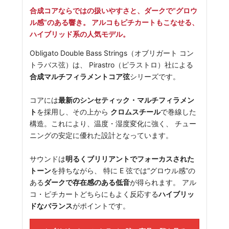
合成コアならではの扱いやすさと、ダークで“グロウ
ル感”のある響き。 アルコもピチカートもこなせる、
ハイブリッド系の人気モデル。
Obligato Double Bass Strings（オブリガート コン
トラバス弦）は、 Pirastro（ピラストロ）社による
合成マルチフィラメントコア弦
シリーズです。
コアには
最新のシンセティック・マルチフィラメン
ト
を採用し、その上から
クロムスチール
で巻線した
構造。これにより、温度・湿度変化に強く、 チュー
ニングの安定に優れた設計となっています。
サウンドは
明るくブリリアントでフォーカスされた
トーン
を持ちながら、 特に E 弦では“グロウル感”の
ある
ダークで存在感のある低音
が得られます。 アル
コ・ピチカートどちらにもよく反応する
ハイブリッ
ドなバランス
がポイントです。