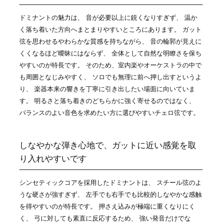
ドミナントの魅力は、 音が必要以上に鋭くなりすぎず、 温か
く落ち着いた方向へまとまりやすいところにあります。 ガット
弦を思わせるやわらかな質感を持ちながら、 音の輪郭が見えに
くくなるほど曖昧にはならず、 全体として自然な明瞭さを保ち
やすいのが特長です。 そのため、室内楽やオーケストラの中で
も周囲となじみやすく、 ソロでも無理に前へ押し出すというよ
り、 楽器本来の響きを丁寧に引き出したい場面に向いていま
す。 明るさと落ち着きのどちらかに強く寄せるのではなく、
バランスのよい音色を求めたい方に選びやすいチェロ弦です。
しなやかな弾き心地で、ガットに近い感覚を取
り入れやすいです
シンセティックコアを採用したドミナントは、 スチール弦のよ
うな硬さが強すぎず、 左手でも右手でも比較的しなやかな感触
を得やすいのが特長です。 押さえ込みが極端に重くなりにく
く、 弓に対しても素直に反応するため、 強い発音だけでな