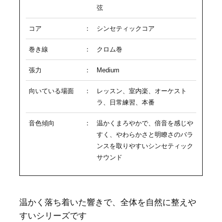
弦
コア
：
シンセティックコア
巻き線
：
クロム巻
張力
：
Medium
向いている場面
：
レッスン、室内楽、オーケスト
ラ、日常練習、本番
音色傾向
：
温かくまろやかで、倍音を感じや
すく、やわらかさと明瞭さのバラ
ンスを取りやすいシンセティック
サウンド
温かく落ち着いた響きで、全体を自然に整えや
すいシリーズです