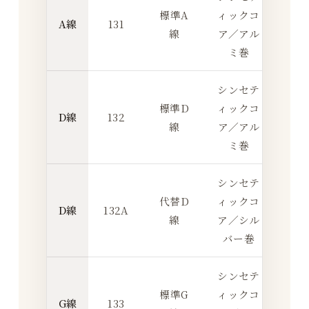
標準A
ィックコ
ボー
A線
131
線
ア／アル
ン
ミ巻
シンセテ
標準D
ィックコ
ボー
D線
132
線
ア／アル
ン
ミ巻
シンセテ
代替D
ィックコ
ボー
D線
132A
線
ア／シル
ン
バー巻
シンセテ
標準G
ィックコ
ボー
G線
133