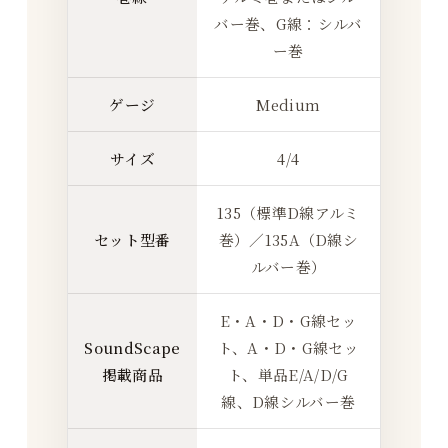
バー巻、G線：シルバ
ー巻
ゲージ
Medium
サイズ
4/4
135（標準D線アルミ
セット型番
巻）／135A（D線シ
ルバー巻）
E・A・D・G線セッ
SoundScape
ト、A・D・G線セッ
掲載商品
ト、単品E/A/D/G
線、D線シルバー巻