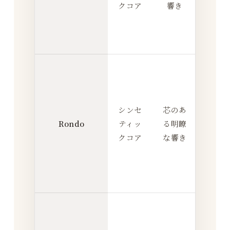
クコア
響き
や
す
い
反
応
を
シンセ
芯のあ
つ
Rondo
ティッ
る明瞭
か
クコア
な響き
み
や
す
い
落
ち