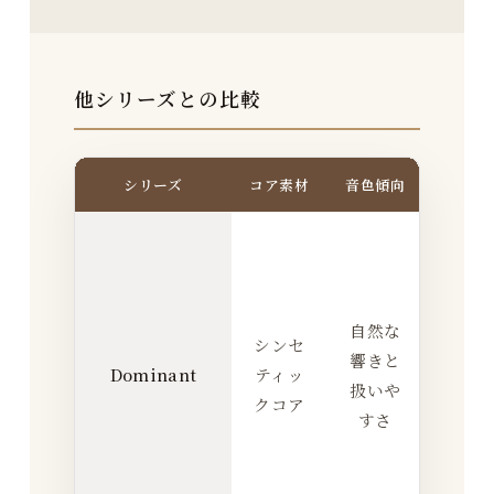
他シリーズとの比較
シリーズ
コア素材
音色傾向
反応
バ
ラ
ン
自然な
ス
シンセ
響きと
を
Dominant
ティッ
扱いや
取
クコア
すさ
り
や
す