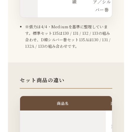
線
ア／シル
ン
バー巻
※張力は4/4・Mediumを基準に整理していま
す。標準セット135は130 / 131 / 132 / 133の組み
合わせ、D線シルバー巻セット135Aは130 / 131 /
132A / 133の組み合わせです。
セット商品の違い
商品名
選び方の目
まず
Dominan