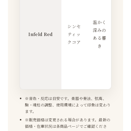
着
い
た
温かく
シンセ
反
深みの
Infeld Red
ティッ
応
ある響
クコア
を
き
取
り
や
す
い
※音色・反応は目安です。楽器や奏法、弦高、
駒・魂柱の調整、使用環境によって印象は変わり
ます。
※販売価格は変更される場合があります。最新の
価格・在庫状況は各商品ページでご確認くださ