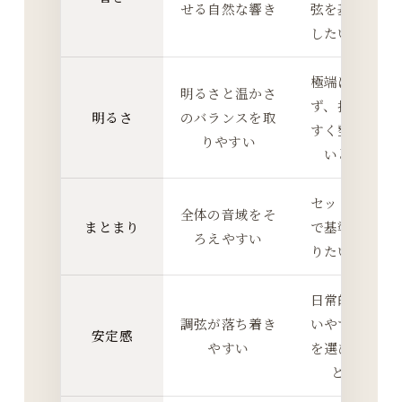
せる自然な響き
弦を基準に
したいとき
極端に寄せ
明るさと温かさ
ず、扱いや
明るさ
のバランスを取
すく整えた
りやすい
いとき
セット全体
全体の音域をそ
まとまり
で基準を作
ろえやすい
りたいとき
日常的に使
調弦が落ち着き
いやすい弦
安定感
やすい
を選びたい
とき