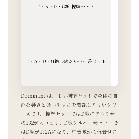
全体の基
E・A・D・G線 標準セット
バランス
確認した
とき
中低音、
にD線に
E・A・D・G線 D線シルバー巻セット
し厚みや
ち着きを
えたいと
Dominant は、まず標準セットで全体の自
然な響きと扱いやすさを確認しやすいシリ
ーズです。標準セットではD線にアルミ巻
の132が入ります。D線シルバー巻セットで
はD線が132Aになり、中音域から低音側に