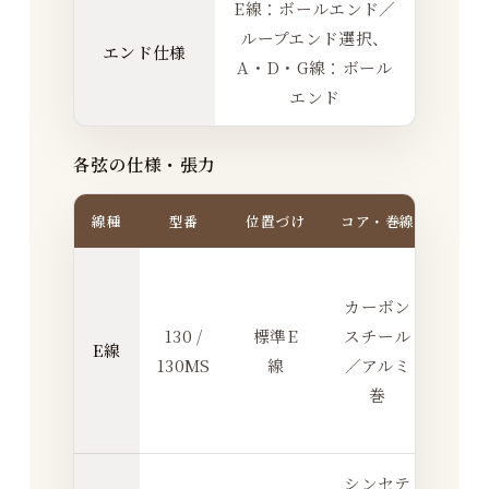
E線：ボールエンド／
ループエンド選択、
エンド仕様
A・D・G線：ボール
エンド
各弦の仕様・張力
線種
型番
位置づけ
コア・巻線
エ
13
カーボン
ール
130 /
標準E
スチール
ド
E線
130MS
線
／アルミ
130
巻
ルー
ン
シンセテ