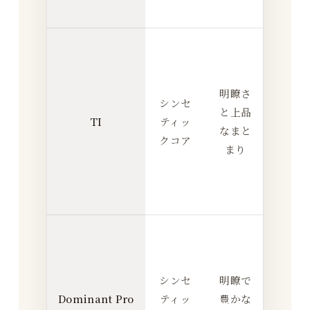
い
自
然
に
明瞭さ
シンセ
反
と上品
TI
ティッ
応
なまと
クコア
し
まり
や
す
い
発
音
を
シンセ
明瞭で
整
Dominant Pro
ティッ
豊かな
え