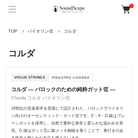
0
TOP
バイオリン弦
コルダ
コルダ
VIOLIN STRINGS
PIRASTRO CHORDA
コルダ ― バロックのための純粋ガット弦 ―
Chorda コルダ バイオリン弦
18世紀の音楽美学を意識して設計された、バロックヴァイオリ
ン向けのオーセンティック・ガット弦です。E・A・D 線はプレ
ーンガットを採用し、自然で素朴な発音と柔らかな温かみを実
現。G 線はガット芯に銀メッキ銅線を巻くことで、奥行きのあ
る低音と滑らかな反応を備えています。