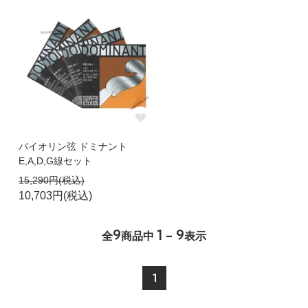
バイオリン弦 ドミナント
E,A,D,G線セット
15,290円(税込)
10,703円(税込)
9
1 - 9
全
商品中
表示
1