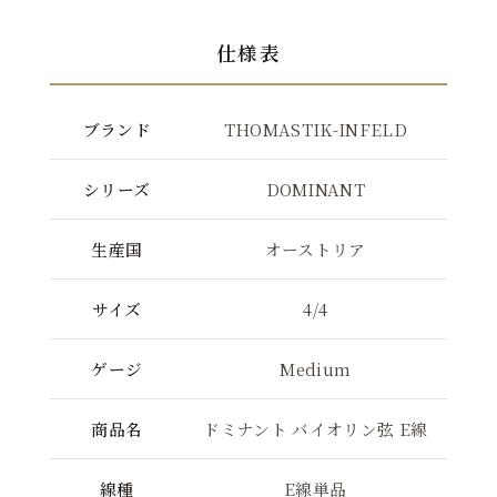
仕様表
ブランド
THOMASTIK-INFELD
シリーズ
DOMINANT
生産国
オーストリア
サイズ
4/4
ゲージ
Medium
商品名
ドミナント バイオリン弦 E線
線種
E線単品