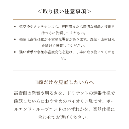
＜取り扱い注意事項＞
弦交換やメンテナンスは、専門家または適切な知識と技術を
ボール
持つ方に依頼してください。
Mittel（標準)
張替え直後は弦が不安定な場合があります。湿気・直射日光
1,617円(税込)
を避けて保管してください。
強い衝撃や急激な温度変化を避け、丁寧に取り扱ってくださ
い。
ボール
Weich
1,617円(税込)
E線だけを見直したい方へ
ボール
高音側の発音や明るさを、ドミナントの定番仕様で
Stark
確認したい方におすすめのバイオリン弦です。ボー
1,617円(税込)
ルエンド・ループエンドのいずれかを、楽器仕様に
合わせてお選びください。
ループ
Mittel（標準)