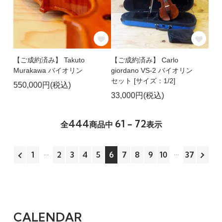
【ご成約済み】 Takuto
【ご成約済み】 Carlo
Murakawa バイオリン
giordano VS-2 バイオリン
セット [サイズ：1/2]
550,000円(税込)
33,000円(税込)
444
61 - 72
全
商品中
表示
1
2
3
4
5
6
7
8
9
10
37
CALENDAR