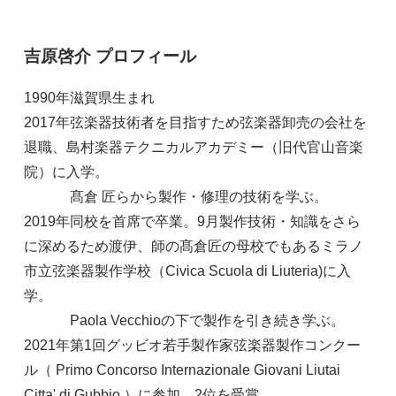
吉原啓介 プロフィール
1990年滋賀県生まれ
2017年弦楽器技術者を目指すため弦楽器卸売の会社を
退職、島村楽器テクニカルアカデミー（旧代官山音楽
院）に入学。
髙倉 匠らから製作・修理の技術を学ぶ。
2019年同校を首席で卒業。9月製作技術・知識をさら
に深めるため渡伊、師の髙倉匠の母校でもあるミラノ
市立弦楽器製作学校（Civica Scuola di Liuteria)に入
学。
Paola Vecchioの下で製作を引き続き学ぶ。
2021年第1回グッビオ若手製作家弦楽器製作コンクー
ル（ Primo Concorso Internazionale Giovani Liutai
Citta' di Gubbio ）に参加。2位を受賞。