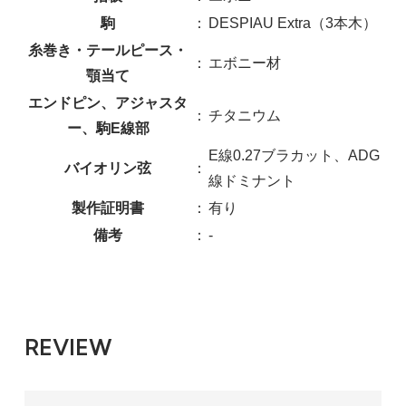
駒
：
DESPIAU Extra（3本木）
糸巻き・テールピース・
：
エボニー材
顎当て
エンドピン、アジャスタ
：
チタニウム
ー、駒E線部
E線0.27ブラカット、ADG
バイオリン弦
：
線ドミナント
製作証明書
：
有り
備考
：
-
REVIEW