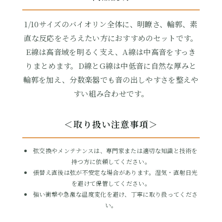
1/10サイズのバイオリン全体に、明瞭さ、輪郭、素
直な反応をそろえたい方におすすめのセットです。
E線は高音域を明るく支え、A線は中高音をすっき
りまとめます。D線とG線は中低音に自然な厚みと
輪郭を加え、分数楽器でも音の出しやすさを整えや
すい組み合わせです。
ボール
＜取り扱い注意事項＞
8,162円(税込)
弦交換やメンテナンスは、専門家または適切な知識と技術を
持つ方に依頼してください。
張替え直後は弦が不安定な場合があります。湿気・直射日光
を避けて保管してください。
強い衝撃や急激な温度変化を避け、丁寧に取り扱ってくださ
い。