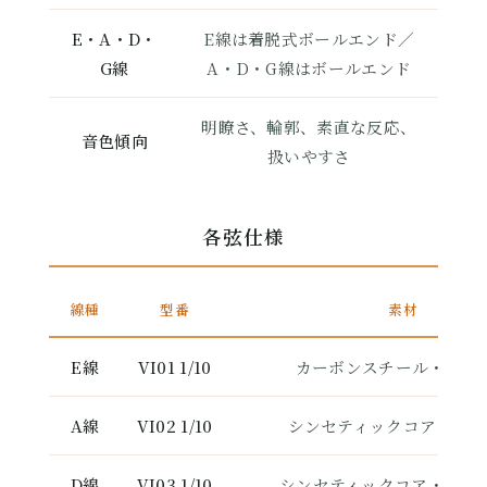
E・A・D・
E線は着脱式ボールエンド／
G線
A・D・G線はボールエンド
明瞭さ、輪郭、素直な反応、
音色傾向
扱いやすさ
各弦仕様
線種
型番
素材
E線
VI01 1/10
カーボンスチール・アル
A線
VI02 1/10
シンセティックコア・アル
D線
VI03 1/10
シンセティックコア・シル