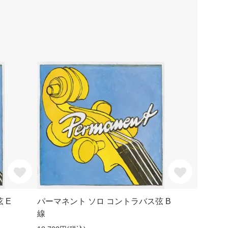
 E
パーマネント ソロ コントラバス弦 B
線