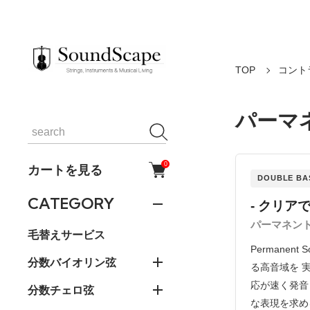
TOP
コント
パーマ
0
カートを見る
DOUBLE BA
CATEGORY
- クリ
パーマネント
毛替えサービス
Permane
分数バイオリン弦
る高音域を 
応が速く発音
分数チェロ弦
な表現を求め