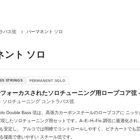
ラバス弦
パーマネント ソロ
ネント ソロ
SS STRINGS
PERMANENT SOLO
アでフォーカスされたソロチューニング用ロープコア弦 
 ソロチューニング コントラバス弦
nt Solo Double Bass 弦は、高張力カーボンスチールのロープコ
実現したソロチューニング用セットです。A–E–H–Fis 調弦に最適化
も安定し、 アルコでは明瞭でコントロールしやすく、ピチカートでも芯
る場面で使いやすい スチール弦です。