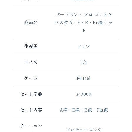
パーマネント ソロ コントラ
商品名
バス弦 A・E・B・Fis線セッ
ト
生産国
ドイツ
サイズ
3/4
ゲージ
Mittel
セット型番
343000
セット内容
A線・E線・B線・Fis線
チューニン
ソロチューニング