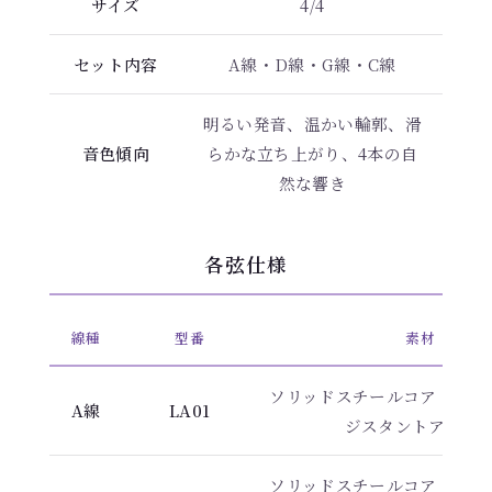
サイズ
4/4
セット内容
A線・D線・G線・C線
明るい発音、温かい輪郭、滑
音色傾向
らかな立ち上がり、4本の自
然な響き
各弦仕様
線種
型番
素材
ソリッドスチールコア・コロ
A線
LA01
ジスタントアロイ
ソリッドスチールコア・コロ