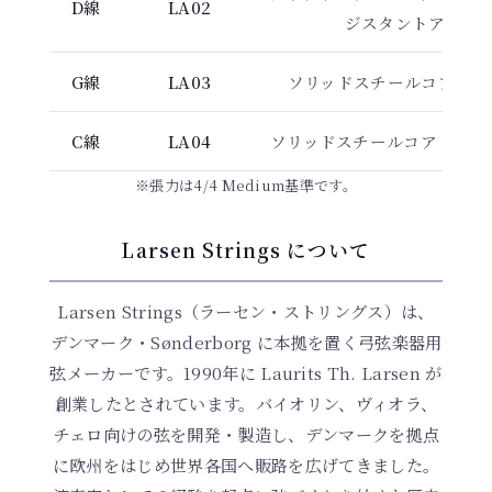
D線
LA02
ジスタントアロイ
G線
LA03
ソリッドスチールコア・ニ
C線
LA04
ソリッドスチールコア・タン
※張力は4/4 Medium基準です。
Larsen Strings について
Larsen Strings（ラーセン・ストリングス）は、
デンマーク・Sønderborg に本拠を置く弓弦楽器用
弦メーカーです。1990年に Laurits Th. Larsen が
Medium(標準)
創業したとされています。バイオリン、ヴィオラ、
16,830円(税込)
チェロ向けの弦を開発・製造し、デンマークを拠点
に欧州をはじめ世界各国へ販路を広げてきました。