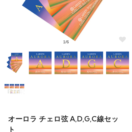
1/6
オーロラ チェロ弦 A,D,G,C線セッ
ト