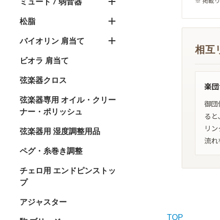
※ 掲載
ミュート / 弱音器
松脂
バイオリン 肩当て
相互
ビオラ 肩当て
弦楽器クロス
楽団
弦楽器専用 オイル・クリー
御団体
ナー・ポリッシュ
ると
リン
弦楽器用 湿度調整用品
流れ
ペグ・糸巻き調整
チェロ用 エンドピンストッ
プ
アジャスター
TOP