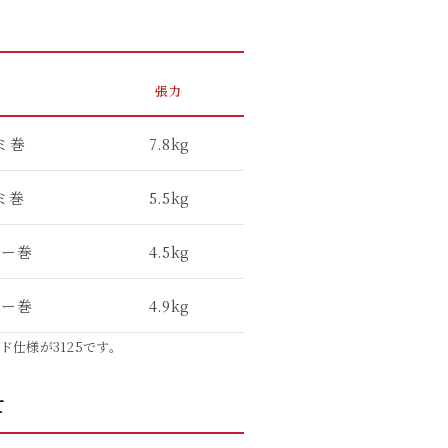
張力
ミ巻
7.8kg
ミ巻
5.5kg
バー巻
4.5kg
バー巻
4.9kg
ド仕様が3125です。
て