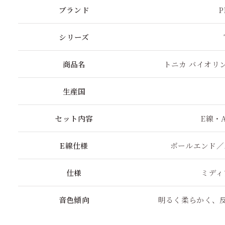
ブランド
P
シリーズ
商品名
トニカ バイオリ
生産国
セット内容
E線・
E線仕様
ボールエンド／
仕様
ミディ
音色傾向
明るく柔らかく、