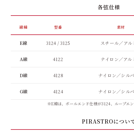
各弦仕様
線種
型番
素材
E線
3124 / 3125
スチール／アル
A線
4122
ナイロン／アル
D線
4128
ナイロン／シル
G線
4124
ナイロン／シル
※E線は、ボールエンド仕様が3124、ループエン
PIRASTROについ