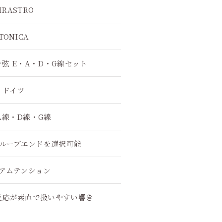
IRASTRO
TONICA
ン弦 E・A・D・G線セット
ドイツ
A線・D線・G線
ループエンドを選択可能
アムテンション
反応が素直で扱いやすい響き