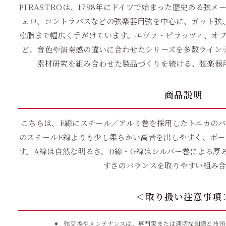
PIRASTROは、1798年にドイツで始まった歴史ある弦
ェロ、コントラバスなどの弦楽器用弦を中心に、ガット弦
松脂まで幅広く手がけています。エヴァ・ピラッツィ、オブ
ど、音色や演奏感の違いに合わせたシリーズを多数ライン
素材研究を組み合わせた製品づくりを続ける、弦楽器
商品説明
こちらは、E線にスチール／アルミ巻を採用したトニカのバ
のスチールE線よりも少し柔らかい高音を出しやすく、ボー
す。A線は自然な明るさ、D線・G線はシルバー巻による厚
すさのバランスを取りやすい組み合
＜取り扱い注意事項
弦交換やメンテナンスは、専門家または適切な知識と技術