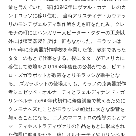
業を営んでいた一家は1942年にヴァル・カナーレのカ
ンポロッソに移り住む。 当時アリスティデ・カヴァッ
リのモンテヴェルディ製作所さえも軒をたたみ、クレ
モナの町にはハンガリー人ピーター・タターの工房以
外には弦楽器製作所は一軒もなかった。 モラッシは
1955年に弦楽器製作学校を卒業した後、教師であった
タターのもとで仕事をする。後にタターがアメリカに
移住して教壇をさり1958年後任の公募がでる。ピエト
ロ・ズガラボットが教鞭をとりモラッシが助手とな
る。 ズガラボットの登場よりも、ミラノの弦楽器製作
者ジュゼッペ・オルナーティとフェルディナンド・ガ
リンベルティが60年代初旬に修復講座で教えるために
クレモナへ来たことがモラッシの経歴に大きな影響を
与えることになる。 二人のマエストロの指導のもとア
マーティやストラディヴァリの作品をもとに形成され
た作風に磨きをかる。彼はオルナーティやガリンベル