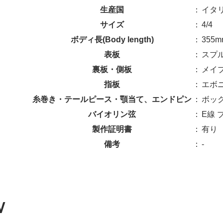
生産国
：
イタリ
サイズ
：
4/4
ボディ長(Body length)
：
355m
表板
：
スプ
裏板・側板
：
メイ
指板
：
エボ
糸巻き・テールピース・顎当て、エンドピン
：
ボッ
バイオリン弦
：
E線 
製作証明書
：
有り
備考
：
-
W