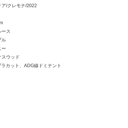
ア/クレモナ/2022
m
ルース
プル
ニー
クスウッド
ブラカット、ADG線ドミナント