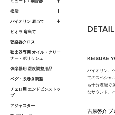
ミュート / 弱音器
松脂
バイオリン 肩当て
DETAIL
ビオラ 肩当て
弦楽器クロス
弦楽器専用 オイル・クリー
KEISUKE 
ナー・ポリッシュ
弦楽器用 湿度調整用品
バイオリン、ケ
てのスペシャ
ペグ・糸巻き調整
も十分堪能で
チェロ用 エンドピンストッ
なサウンド。
プ
アジャスター
吉原啓介 プ