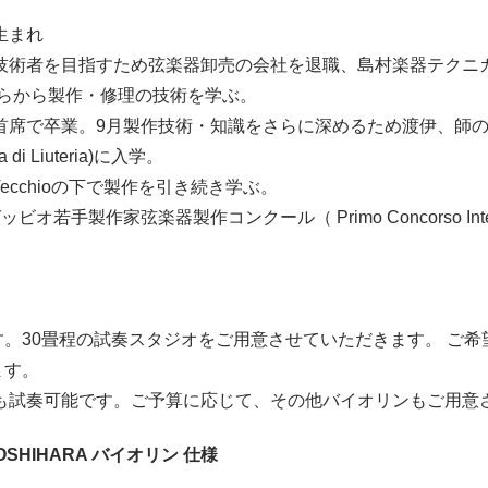
生まれ
楽器技術者を目指すため弦楽器卸売の会社を退職、島村楽器テク
から製作・修理の技術を学ぶ。
を首席で卒業。9月製作技術・知識をさらに深めるため渡伊、師
la di Liuteria)に入学。
ecchioの下で製作を引き続き学ぶ。
オ若手製作家弦楽器製作コンクール（ Primo Concorso Internazional
す。30畳程の試奏スタジオをご用意させていただきます。 ご
ます。
祝も試奏可能です。ご予算に応じて、その他バイオリンもご用意
 YOSHIHARA バイオリン 仕様