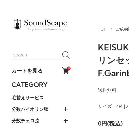
TOP
ご成約
KEISU
リンセッ
0
カートを見る
F.Garin
CATEGORY
送料無料
毛替えサービス
サイズ：4/4 
分数バイオリン弦
分数チェロ弦
0円(税込)