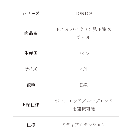
シリーズ
TONICA
トニカ バイオリン弦 E線 ス
商品名
チール
生産国
ドイツ
サイズ
4/4
線種
E線
ボールエンド／ループエンド
E線仕様
を選択可能
仕様
ミディアムテンション