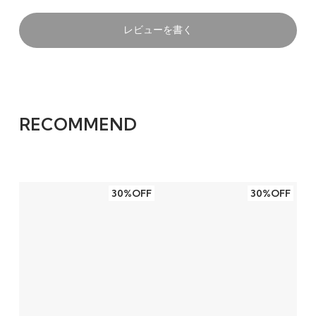
ドミナントと合わせてみました
レビューを書く
ドミナント弦Ｇ・Ｄ・Ａ線に合わせて張ってみ
たら、上品できれいな響きの高音が出ました。
またＥ線以外のほかの弦の鳴りも深みが出まし
た。
RECOMMEND
30%OFF
30%OFF