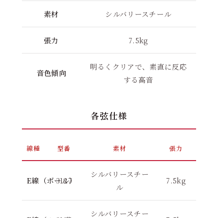
素材
シルバリースチール
張力
7.5kg
明るくクリアで、素直に反応
音色傾向
する高音
各弦仕様
線種
型番
素材
張力
シルバリースチー
E線（ボール）
3127
7.5kg
ル
シルバリースチー