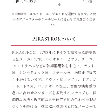
E線（ループ）
3128
7.5kg
ル
※E線はボールエンド・ループエンドを選択できます。ご使
用のアジャスターやテールピースに合わせてお選びくださ
い。
PIRASTROについて
PIRASTROは、1798年にドイツで始まった歴史あ
る弦メーカーです。バイオリン、ビオラ、チェロ、
コントラバスなどの弦楽器用弦を中心に、ガット
弦、シンセティック弦、スチール弦、松脂まで幅広
く手がけています。エヴァ・ピラッツィ、オブリガ
ート、トニカ、パッシオーネなど、音色や演奏感の
違いに合わせたシリーズを多数ラインナップし、伝
統的な製法と現代的な素材研究を組み合わせた製品
づくりを続ける、弦楽器用弦の代表的なメーカーで