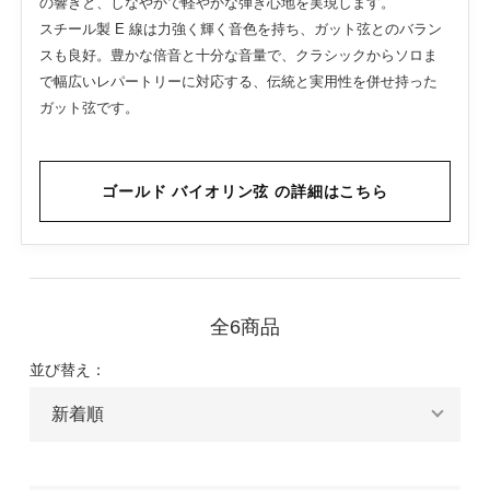
の響きと、しなやかで軽やかな弾き心地を実現します。
スチール製 E 線は力強く輝く音色を持ち、ガット弦とのバラン
スも良好。豊かな倍音と十分な音量で、クラシックからソロま
で幅広いレパートリーに対応する、伝統と実用性を併せ持った
ガット弦です。
ゴールド バイオリン弦 の詳細はこちら
全6商品
並び替え：