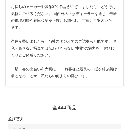
お探しのメーカーや製作家の作品がございましたら、どうぞお
気軽にご相談ください。 国内外の正規ディーラーを通じ、最新
の市場相場や在庫状況を正確にお調べし、丁寧にご案内いたし
ます。
条件が整いましたら、当社スタジオでのご試奏も可能です。 音
色・響きなど写真では伝わりきらない“本物”の魅力を、ぜひじっ
くりとご体感ください。
一期一会の出会いを大切に—— お客様と最良の一挺を結ぶ架け
橋となることが、私たちの何よりの喜びです。
全444商品
並び替え：