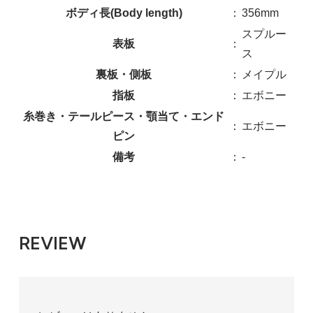
ボディ長(Body length)
：
356mm
スプルー
表板
：
ス
裏板・側板
：
メイプル
指板
：
エボニー
糸巻き・テールピース・顎当て・エンド
：
エボニー
ピン
備考
：
-
REVIEW